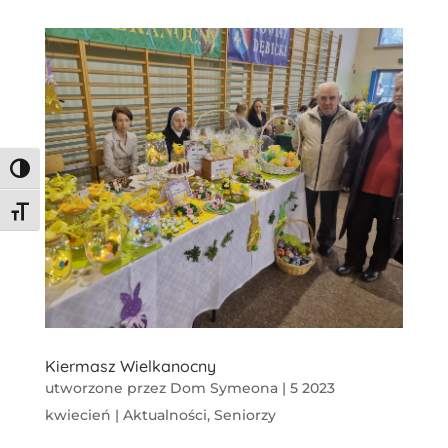
Toggle High Contrast
Toggle Font size
Kiermasz Wielkanocny
utworzone przez
Dom Symeona
|
5 2023
kwiecień
|
Aktualności
,
Seniorzy