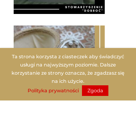
Ta strona korzysta z ciasteczek aby świadczyć
usługi na najwyższym poziomie. Dalsze
korzystanie ze strony oznacza, że zgadzasz się
na ich użycie.
Polityka prywatności
Zgoda