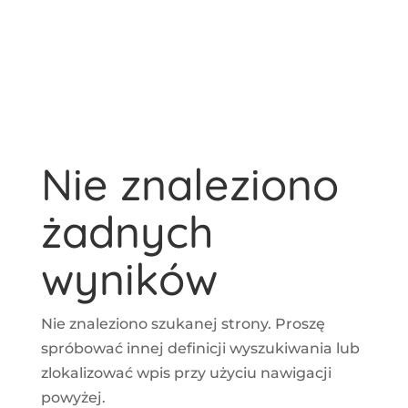
Nie znaleziono
żadnych
wyników
Nie znaleziono szukanej strony. Proszę
spróbować innej definicji wyszukiwania lub
zlokalizować wpis przy użyciu nawigacji
powyżej.