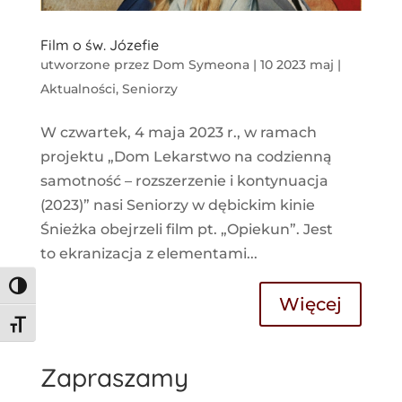
Film o św. Józefie
utworzone przez
Dom Symeona
|
10 2023 maj
|
Aktualności
,
Seniorzy
W czwartek, 4 maja 2023 r., w ramach
projektu „Dom Lekarstwo na codzienną
samotność – rozszerzenie i kontynuacja
(2023)” nasi Seniorzy w dębickim kinie
Śnieżka obejrzeli film pt. „Opiekun”. Jest
to ekranizacja z elementami...
Toggle High Contrast
Więcej
Toggle Font size
Zapraszamy