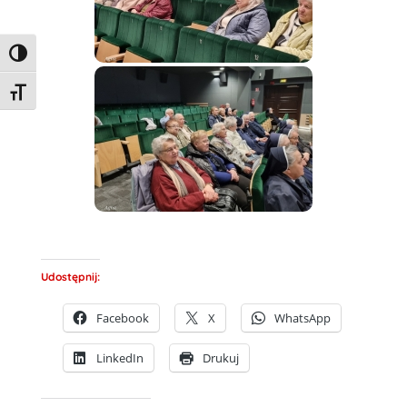
Toggle High Contrast
Toggle Font size
Udostępnij:
Facebook
X
WhatsApp
LinkedIn
Drukuj