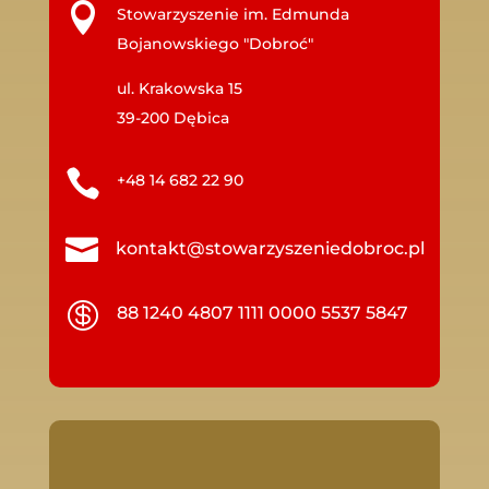

Stowarzyszenie im. Edmunda
Bojanowskiego "Dobroć"
ul. Krakowska 15
39-200 Dębica

+48 14 682 22 90

kontakt@stowarzyszeniedobroc.pl

88 1240 4807 1111 0000 5537 5847