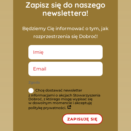
Zapisz się do naszego
newslettera!
Będziemy Cię informować o tym, jak
rozprzestrzenia się Dobroć!
Zgoda
Chcę dostawać newsletter
z informacjami o akcjach Stowarzyszenia
Dobroć, z którego mogę wypisać się
w dowolnym momencie i akceptuję
politykę prywatności.
ZAPISUJĘ SIĘ