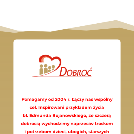
Pomagamy od 2004 r. Łączy nas wspólny
cel. Inspirowani przykładem życia
bł. Edmunda Bojanowskiego, ze szczerą
dobrocią wychodzimy naprzeciw troskom
i potrzebom dzieci, ubogich, starszych