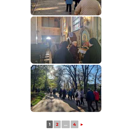
1
2
...
4
►