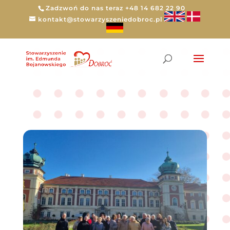
Zadzwoń do nas teraz +48 14 682 22 90
kontakt@stowarzyszeniedobroc.pl