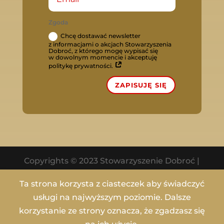
Zgoda
Chcę dostawać newsletter
z informacjami o akcjach Stowarzyszenia
Dobroć, z którego mogę wypisać się
w dowolnym momencie i akceptuję
politykę prywatności.
ZAPISUJĘ SIĘ
Copyrights © 2023 Stowarzyszenie Dobroć |
All rights reserved. Utrzymanie i wsparcie
Ta strona korzysta z ciasteczek aby świadczyć
adito.pl
|
Polityka Prywatnosci
|
usługi na najwyższym poziomie. Dalsze
Regulamin Darowizn
I
Regulamin Sklepu
korzystanie ze strony oznacza, że zgadzasz się