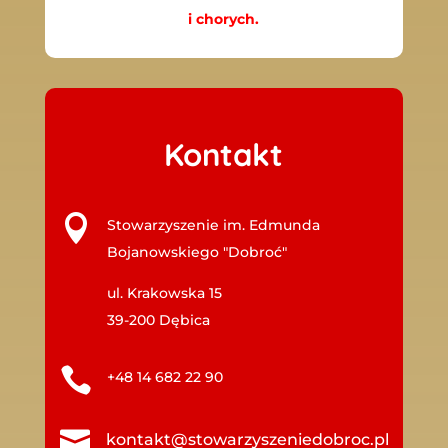
i chorych.
Kontakt

Stowarzyszenie im. Edmunda
Bojanowskiego "Dobroć"
ul. Krakowska 15
39-200 Dębica

+48 14 682 22 90

kontakt@stowarzyszeniedobroc.pl