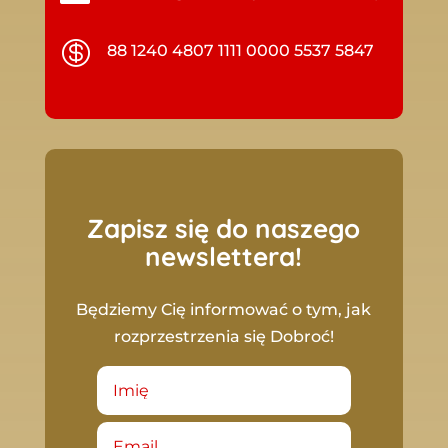

88 1240 4807 1111 0000 5537 5847
Zapisz się do naszego
newslettera!
Będziemy Cię informować o tym, jak
rozprzestrzenia się Dobroć!