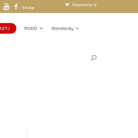
Elementy 0
- Sklep
RZYJ
RODO
Standardy