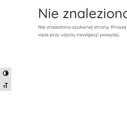
Nie znalezio
Nie znaleziono szukanej strony. Proszę
wpis przy użyciu nawigacji powyżej.
Toggle High Contrast
Toggle Font size