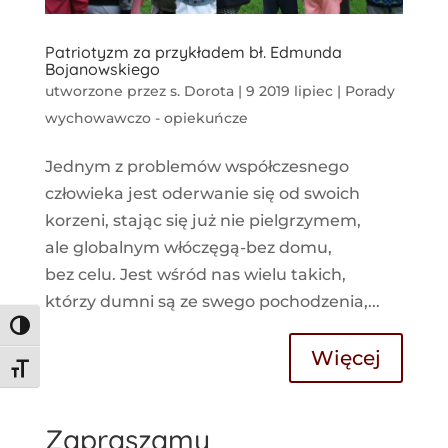
Patriotyzm za przykładem bł. Edmunda
Bojanowskiego
utworzone przez
s. Dorota
|
9 2019 lipiec
|
Porady
wychowawczo - opiekuńcze
Jednym z problemów współczesnego
człowieka jest oderwanie się od swoich
korzeni, stając się już nie pielgrzymem,
ale globalnym włóczęgą-bez domu,
bez celu. Jest wśród nas wielu takich,
którzy dumni są ze swego pochodzenia,...
Toggle High Contrast
Więcej
Toggle Font size
Zapraszamy