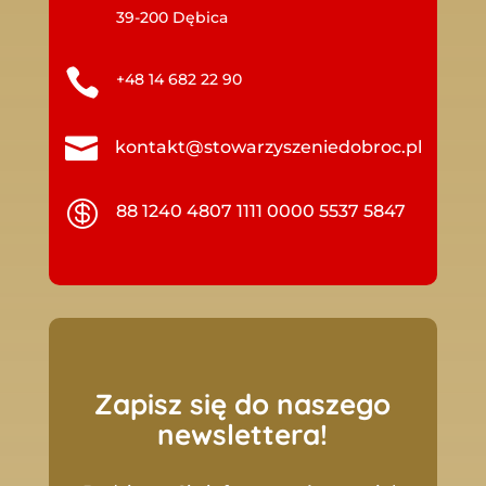
39-200 Dębica

+48 14 682 22 90

kontakt@stowarzyszeniedobroc.pl

88 1240 4807 1111 0000 5537 5847
Zapisz się do naszego
newslettera!