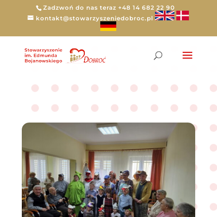
Zadzwoń do nas teraz +48 14 682 22 90
kontakt@stowarzyszeniedobroc.pl