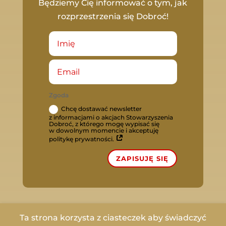
Będziemy Cię informować o tym, jak
rozprzestrzenia się Dobroć!
Zgoda
Chcę dostawać newsletter
z informacjami o akcjach Stowarzyszenia
Dobroć, z którego mogę wypisać się
w dowolnym momencie i akceptuję
politykę prywatności.
ZAPISUJĘ SIĘ
Ta strona korzysta z ciasteczek aby świadczyć