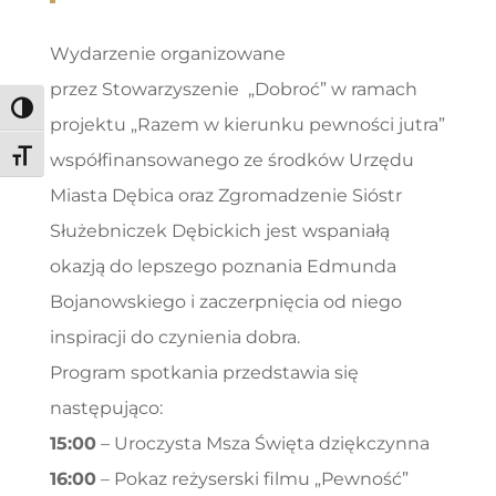
Wydarzenie organizowane
przez Stowarzyszenie „Dobroć” w ramach
Toggle High Contrast
projektu „Razem w kierunku pewności jutra”
współfinansowanego ze środków Urzędu
Toggle Font size
Miasta Dębica oraz Zgromadzenie Sióstr
Służebniczek Dębickich jest wspaniałą
okazją do lepszego poznania Edmunda
Bojanowskiego i zaczerpnięcia od niego
inspiracji do czynienia dobra.
Program spotkania przedstawia się
następująco:
15:00
– Uroczysta Msza Święta dziękczynna
16:00
– Pokaz reżyserski filmu „Pewność”