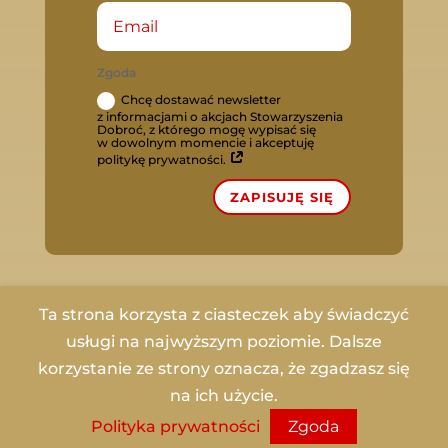
Zgoda
Chcę dostawać newsletter
z informacjami o akcjach Stowarzyszenia
Dobroć, z którego mogę wypisać się
w dowolnym momencie i akceptuję
politykę prywatności.
ZAPISUJĘ SIĘ
Ta strona korzysta z ciasteczek aby świadczyć
usługi na najwyższym poziomie. Dalsze
Copyrights © 2023 Stowarzyszenie Dobroć |
korzystanie ze strony oznacza, że zgadzasz się
All rights reserved. Utrzymanie i wsparcie
na ich użycie.
adito.pl
|
Polityka Prywatnosci
|
Polityka prywatności
Zgoda
Regulamin Darowizn
I
Regulamin Sklepu