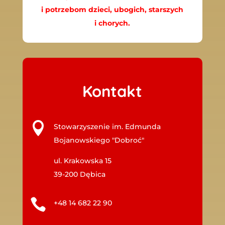
i potrzebom dzieci, ubogich, starszych
i chorych.
Kontakt

Stowarzyszenie im. Edmunda
Bojanowskiego "Dobroć"
ul. Krakowska 15
39-200 Dębica

+48 14 682 22 90