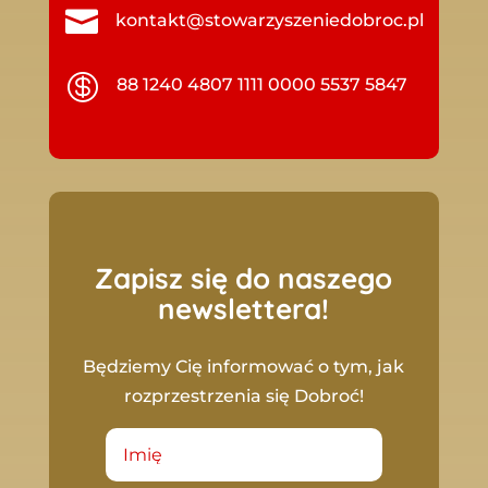

kontakt@stowarzyszeniedobroc.pl

88 1240 4807 1111 0000 5537 5847
Zapisz się do naszego
newslettera!
Będziemy Cię informować o tym, jak
rozprzestrzenia się Dobroć!