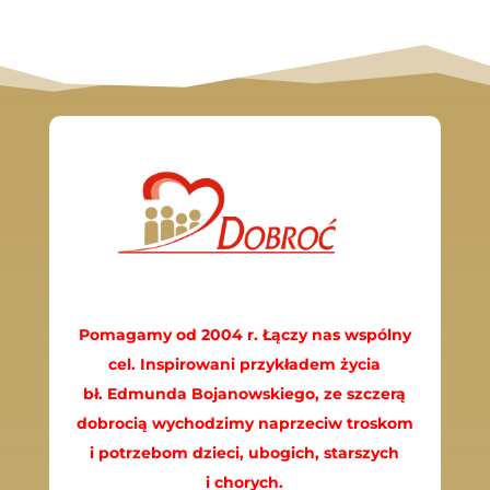
Pomagamy od 2004 r. Łączy nas wspólny
cel. Inspirowani przykładem życia
bł. Edmunda Bojanowskiego, ze szczerą
dobrocią wychodzimy naprzeciw troskom
i potrzebom dzieci, ubogich, starszych
i chorych.