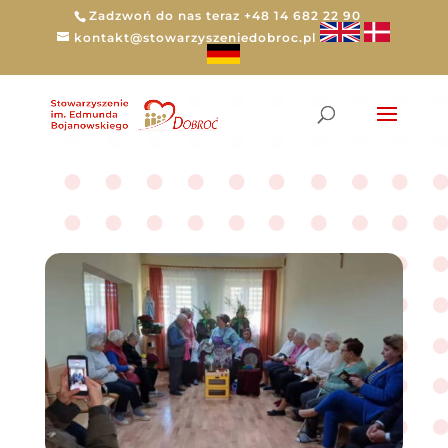
Zadzwoń do nas teraz +48 14 682 22 90
kontakt@stowarzyszeniedobroc.pl