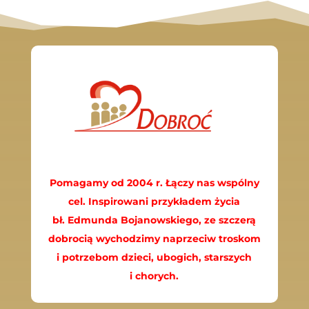
Pomagamy od 2004 r. Łączy nas wspólny
cel. Inspirowani przykładem życia
bł. Edmunda Bojanowskiego, ze szczerą
dobrocią wychodzimy naprzeciw troskom
i potrzebom dzieci, ubogich, starszych
i chorych.