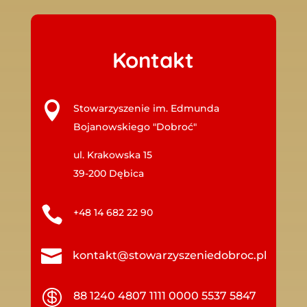
Kontakt

Stowarzyszenie im. Edmunda
Bojanowskiego "Dobroć"
ul. Krakowska 15
39-200 Dębica

+48 14 682 22 90

kontakt@stowarzyszeniedobroc.pl

88 1240 4807 1111 0000 5537 5847