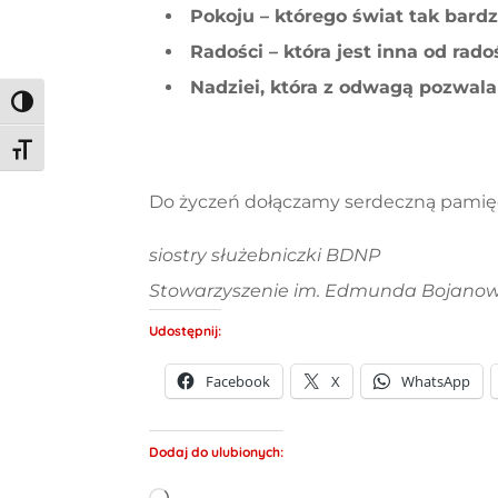
Pokoju – którego świat tak bardz
Radości – która jest inna od rado
Nadziei, która z odwagą
pozwala
Toggle High Contrast
Toggle Font size
Do życzeń dołączamy serdeczną pamięć
siostry służebniczki BDNP
Stowarzyszenie im. Edmunda Bojano
Udostępnij:
Facebook
X
WhatsApp
Dodaj do ulubionych: