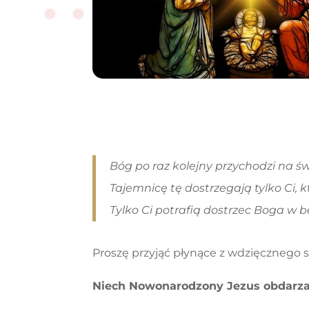
Bóg po raz kolejny przychodzi na św
Tajemnicę tę dostrzegają tylko Ci, 
Tylko Ci potrafią dostrzec Boga w
Proszę przyjąć płynące z wdzięcznego s
Niech Nowonarodzony Jezus obdarz