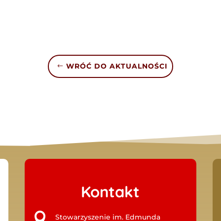
WRÓĆ DO AKTUALNOŚCI
Kontakt

Stowarzyszenie im. Edmunda