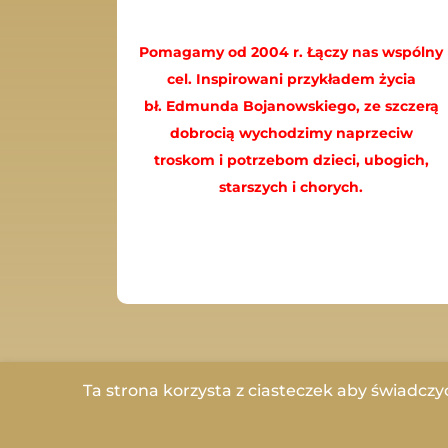
Pomagamy od 2004 r. Łączy nas wspólny
cel. Inspirowani przykładem życia
bł. Edmunda Bojanowskiego, ze szczerą
dobrocią wychodzimy naprzeciw
troskom i potrzebom dzieci, ubogich,
starszych i chorych.
Ta strona korzysta z ciasteczek aby świadczy
Copyrights © 2023 Stowarzyszenie Dobr
Darowizn
I
Regulamin Sklepu