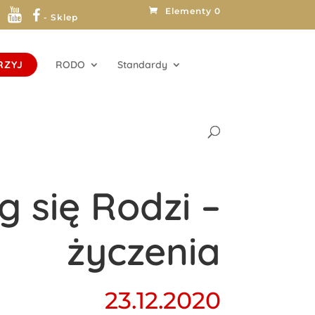
Elementy 0
- Sklep
RZYJ
RODO
Standardy
g się Rodzi –
życzenia
23.12.2020