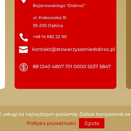
Bojanowskiego "Dobroć"
ul. Krakowska 15
39-200 Dębica

+48 14 682 22 90

kontakt@stowarzyszeniedobroc.pl

88 1240 4807 1111 0000 5537 5847
ć usługi na najwyższym poziomie. Dalsze korzystanie ze s
oć | All rights reserved. Utrzymanie i wsparcie
adito.pl
Polityka prywatności
Zgoda