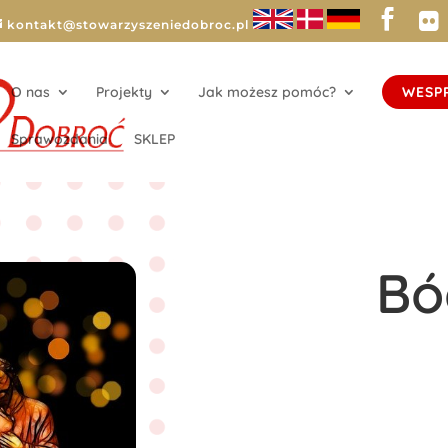
kontakt@stowarzyszeniedobroc.pl
O nas
Projekty
Jak możesz pomóc?
WESP
Sprawozdania
SKLEP
Bó