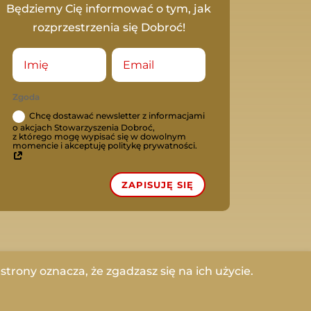
Będziemy Cię informować o tym, jak
rozprzestrzenia się Dobroć!
Zgoda
Chcę dostawać newsletter z informacjami
o akcjach Stowarzyszenia Dobroć,
z którego mogę wypisać się w dowolnym
momencie i akceptuję politykę prywatności.
ZAPISUJĘ SIĘ
trony oznacza, że zgadzasz się na ich użycie.
|
Polityka Prywatnosci
|
Regulamin