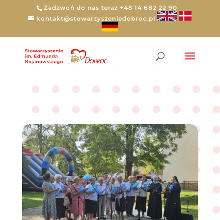
Zadzwoń do nas teraz +48 14 682 22 90
kontakt@stowarzyszeniedobroc.pl