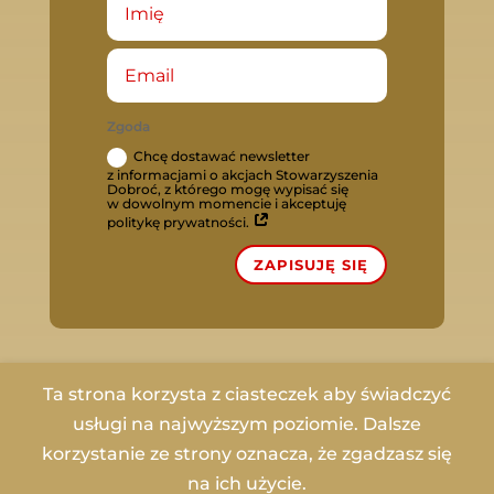
Zgoda
Chcę dostawać newsletter
z informacjami o akcjach Stowarzyszenia
Dobroć, z którego mogę wypisać się
w dowolnym momencie i akceptuję
politykę prywatności.
ZAPISUJĘ SIĘ
Ta strona korzysta z ciasteczek aby świadczyć
usługi na najwyższym poziomie. Dalsze
Copyrights © 2023 Stowarzyszenie Dobroć |
korzystanie ze strony oznacza, że zgadzasz się
All rights reserved. Utrzymanie i wsparcie
na ich użycie.
adito.pl
|
Polityka Prywatnosci
|