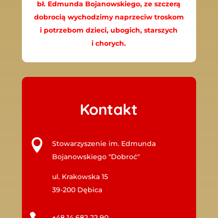
bł. Edmunda Bojanowskiego, ze szczerą
dobrocią wychodzimy naprzeciw troskom
i potrzebom dzieci, ubogich, starszych
i chorych.
Kontakt

Stowarzyszenie im. Edmunda
Bojanowskiego "Dobroć"
ul. Krakowska 15
39-200 Dębica
+48 14 682 22 90