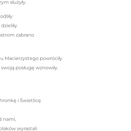
rym służyły.
odliły
dzieliły.
iostrom zabrano
u Macierzystego powróciły
swoją posługę wznowiły.
hronkę i Świetlicę
d nami,
olaków wyrastali