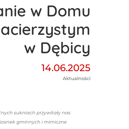
anie w Domu
acierzystym
w Dębicy
14.06.2025
Aktualności
ętnych sukniach przywitały nas
 piosnek gminnych i mimiczne