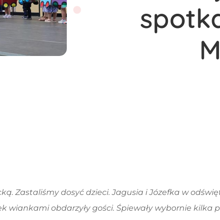
spotk
M
ą. Zastaliśmy dosyć dzieci. Jagusia i Józefka w odświ
otek wiankami obdarzyły gości. Śpiewały wybornie kilka