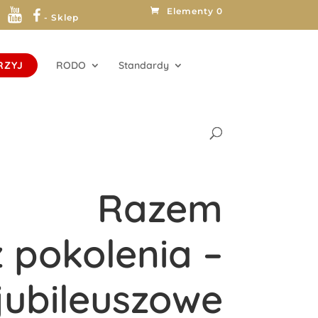
Elementy 0
- Sklep
RZYJ
RODO
Standardy
Razem
 pokolenia –
jubileuszowe