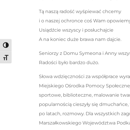
Tą naszą radość wyśpiewać chcemy
i o naszej ochronce coś Wam opowiem
Usiądźcie wszyscy i posłuchajcie
A na koniec duże brawa nam dajcie.
Toggle High Contrast
Seniorzy z Domu Symeona i Anny wszyst
Toggle Font size
Radości było bardzo dużo.
Słowa wdzięczności za współprace wyra
Miejskiego Ośrodka Pomocy Społecznej.
sportowe, biblioteczne, malowanie twar
popularnością cieszyły się dmuchańce, 
po latach, rozmowy. Dla wszystkich za
Marszałkowskiego Województwa Podkarp