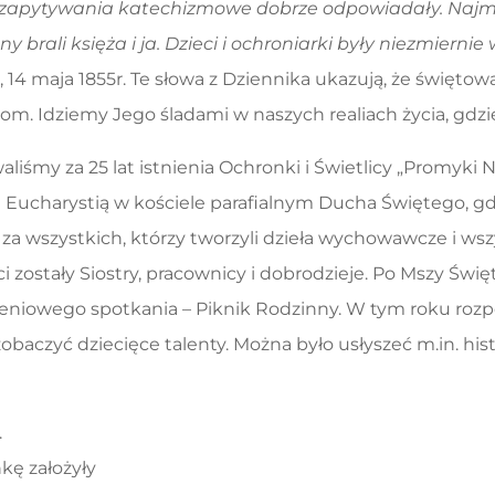
 zapytywania katechizmowe dobrze odpowiadały. Najmni
 brali księża i ja. Dzieci i ochroniarki były niezmiernie
14 maja 1855r. Te słowa z Dziennika ukazują, że święto
kom. Idziemy Jego śladami w naszych realiach życia, gdzi
liśmy za 25 lat istnienia Ochronki i Świetlicy „Promyki
 Eucharystią w kościele parafialnym Ducha Świętego, gd
za wszystkich, którzy tworzyli dzieła wychowawcze i w
ci zostały Siostry, pracownicy i dobrodzieje. Po Mszy Św
eniowego spotkania – Piknik Rodzinny. W tym roku rozpo
zobaczyć dziecięce talenty. Można było usłyszeć m.in. his
.
kę założyły