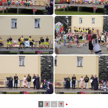
1
2
...
7
►