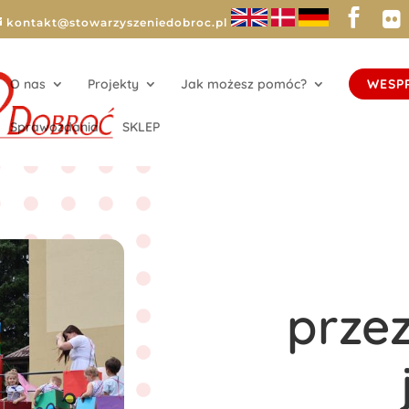
kontakt@stowarzyszeniedobroc.pl
O nas
Projekty
Jak możesz pomóc?
WESP
Sprawozdania
SKLEP
przez