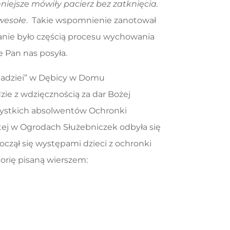
ejsze mówiły pacierz bez zatknięcia.
 wesołe
. Takie wspomnienie zanotował
wanie było częścią procesu wychowania
e Pan nas posyła.
 Nadziei” w Dębicy w Domu
zie z wdzięcznością za dar Bożej
szystkich absolwentów Ochronki
iętej w Ogrodach Służebniczek odbyła się
czął się występami dzieci z ochronki
torię pisaną wierszem: