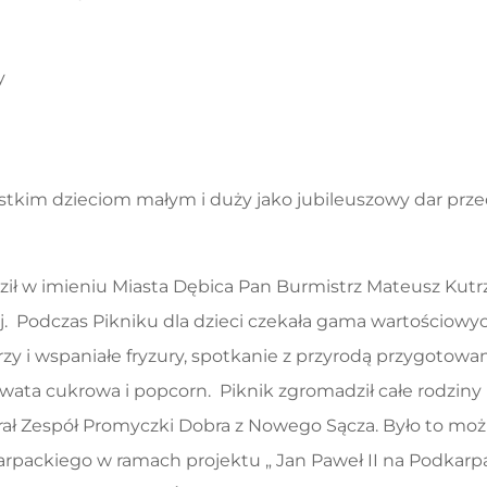
y
kim dzieciom małym i duży jako jubileuszowy dar przed
ził w imieniu Miasta Dębica Pan Burmistrz Mateusz Kutr
 Podczas Pikniku dla dzieci czekała gama wartościowych
zy i wspaniałe fryzury, spotkanie z przyrodą przygotow
wata cukrowa i popcorn. Piknik zgromadził całe rodziny
grał Zespół Promyczki Dobra z Nowego Sącza. Było to moż
ackiego w ramach projektu „ Jan Paweł II na Podkarpac